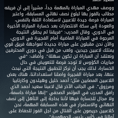
ووصف مهدي المباراة بالمهمة جداً، مشيراً إلى أن فريقه
مطالب بالفوز بها لبلوغ نصف نهائي المسابقة، واعتبر
المباراة فرصة جيدة للاعبين لاستعادة الثقة بالنفس،
والعودة إلى سكة الانتصارات بعد خسارة المباراة الأخيرة
في الدوري. وقال المدرب: “فريقنا لم يحقق النتيجة
المرجوة في المباراة الماضية أمام الفجيرة في الدوري،
والآن نحن مقبلون على مباراة جديدة لمواجهة فريق قوي
يمتلك لاعبين جيدين، ولعب من قبل في دوري المحترفين
ونعتقد أن المباراة لن تكون سهلة”. وأضاف: “في
مباريات الكؤوس لا توجد فرصة للتعويض في حال
الخسارة، لذلك يجب أن نركز لتحقيق النتيجة التي نبحث
عنها، بعد مباراة الفجيرة واصلنا استعداداتنا، هناك بعض
اللاعبين المصابين مثل؛ أحمد خليل وهيلدون وكارتابيا
ومرزوق”. في الجانب الآخر قال لاعبنا سعيد أحمد الذي
رافق المدرب في المؤتمر الصحفي “إنها مباراة حاسمة،
ولا مجال للخسارة فيها لأننا بحاجة إلى التأهل إلى نصف
النهائي والاستمرار في هذه المسابقة المهمة، نحن
كلاعبين حريصون على القتال من أجل الفوز للحفاظ على
آمالنا في كأس رئيس الجمهورية”.