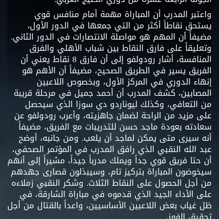
واعتبر المدرب أن المباراة مهمة أمام منافس قوي
يستحق نقاطاً أكثر من التي جمعها في الدور الأول،
مضيفاً أن المهم هو مواصلة الانتصارات في الدور الثاني.
وتعليقاً على فارق النقاط بين شباب الأهلي والفرق
المنافسة، أشار رودولفو إلى أن فارق 8 نقاط يعني أن
الفريق يسير في الطريق الصحيح، مضيفاً أن الأهم هو
إنهاء الدوري في المركز الأول، وبخصوص اللاعبين
المصابين، كشف المدرب أن أحمد جميل في مرحلة قريبة
من التعافي، وكذلك ليوناردو دي سوزا الذي سيحصل
على مزيد من الراحة لضمان جاهزيته، وأعرب رودولفو عن
سعادته بعودة ماجد حسن للتدريبات مع الفريق، مضيفاً
أنه سيرى متى يمكن لماجد أن يلعب. ومن جانبه، أوضح
عبد الله النقبي الذي رافق المدرب في المؤتمر الصحفي،
أن حتا فريق قوي جداً ويملك مدرباً جيداً، مشيراً إلى أنهم
سيخوضون المباراة بتركيز تام، وسيبذلون قصارى جهدهم
من أجل الحصول على النقاط الثلاث. وشكر النقبي زملاءه
على الأداء الجيد الذي قدموه في مباراة الشارقة، في
ظل غياب بعض اللاعبين الأساسيين، واعداً بالقتال من أجل
تحقيق الفوز.