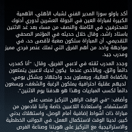
أكد باولو سوزا المدير الفني لشباب الأهلي، الأهمية
الكبيرة لمباراة العين في الجولة العشرين لدوري أدنوك
للمحترفين، في الثامنة والنصف من مساء بعد غد الاثنين
باستاد راشد، وقال خلال حديثه في المؤتمر الصحفي
التقديمي، أن المباراة ستكون صعبة لأقصى حد، في
مواجهة واحد من أهم الفرق التي تملك عنصر فردي مميز
ومدرب جيد.
وجدد المدرب ثقته في لاعبي الفريق، وقال: “أنا كمدرب
دائماً واثق، وبالأخص عندما يكون لديك لاعبين يتمتعون
بالكفاءة العالية، ويعملون بجد واجتهاد وبشكل يومي،
لديهم عقلية احترافية يملكون الرغبة والشغف، ويسعون
دائماً لكسب المباريات وهذا هو هدفنا يوم الاثنين”.
وأضاف: “في الوقت الراهن التركيز منصب على
الاستشفاء، واستعادة اللاعبين خاصة وأننا قادمون من
مباراة ذات أشواط إضافية أمام الوصل، واستهلاك بدني
كبير، لدينا الوقت لاستكمال العمل، في الجوانب الخططية
والاستراتيجية مع التركيز على هويتنا وصناعة الفرص