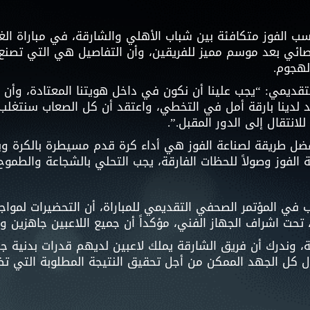
نسب الفوز متكافئة بين شباب الأهلي والشارقة، في مباراة الغ
الاقصائي بعد موسم مميز للفريقين، وأن التفاصيل هي التي تصن
لهجوم.
قديمي: “يجب علينا أن نكون في داخل هويتنا المعتادة، وأن 
د لدينا بارقة أمل في التخطي، واعتقد أن كل الصعاب سنتغل
انتقال إلى الدور المقبل.”.
 أفضل طريقة لصناعة الفوز هي أداء كرة قدم مسيطرة بالكرة و
 الفوز وصولاً للحظات الفارقة، يجب التحلي بالشجاعة والطم
رب في المؤتمر الصحفي التقديمي للمباراة، أن التحضيرات لموا
 تحت اشراف الجهاز الفني، مؤكداً أن جميع اللاعبين جاهزين ور
ة، وندرك أن فريق الشارقة يملك لاعبين لديهم قدرات بدنية 
ل كل الجهد الممكن من أجل تحقيق النتيجة المطلوبة التي تضم