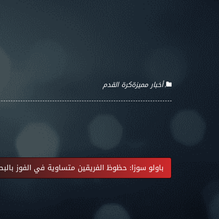
أخبار مميزة
كرة القدم
باولو سوزا: حظوظ الفريقين متساوية في الفوز بالب