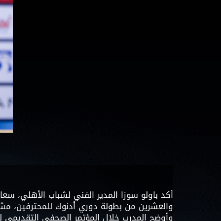
أكد باولو سوزا المدير الفني لشباب الأهلي، سعاد
والعشرين من بطولة دوري أدنوك للمحترفين، مشد
وأوضح المدرب خلال المؤتمر الصحفي التقديمي للم