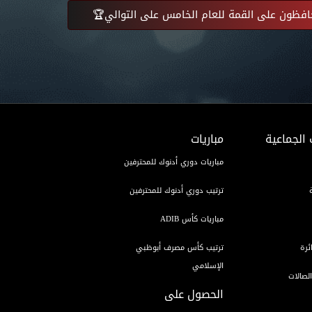
افظون على القمة للعام الخامس على التوالي🏆
 الجماعية
مباريات
مباريات دوري أدنوك للمحترفين
ترتيب دوري أدنوك للمحترفين
مباريات كأس ADIB
ئرة
ترتيب كأس مصرف أبوظبي
الإسلامي
لصالات
الحصول على