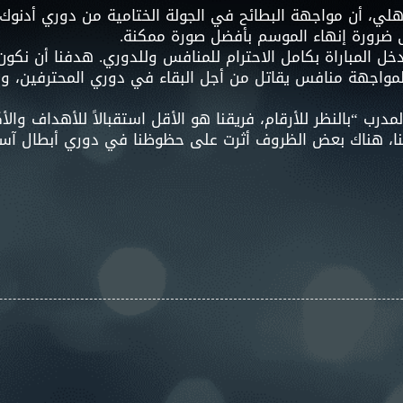
أهلي، أن مواجهة البطائح في الجولة الختامية من دوري أدنوك ل
ى ضرورة إنهاء الموسم بأفضل صورة ممكنة.
 المباراة بكامل الاحترام للمنافس وللدوري. هدفنا أن نكون ا
 لمواجهة منافس يقاتل من أجل البقاء في دوري المحترفين، وه
 “بالنظر للأرقام، فريقنا هو الأقل استقبالاً للأهداف والأكث
نا، هناك بعض الظروف أثرت على حظوظنا في دوري أبطال آسي