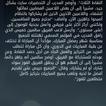
النقاط الثلاث”. وأوضح المدرب أن التحضيرات سارت بشكل
جيد، مشيراً إلى أن بعض اللاعبين المصابين تماثلوا
للشفاء، واللاعبين الآخرين الذين لم يشاركوا بانتظام
أصبحوا جاهزين الآن، وأضاف: “نحترم جميع المنافسين،
ولكنني أركز أكثر على فريقي وأعمل بجدية للوصول إلى
أعلى مستوى”. وأرسل لاعب الفريق سالمين خميس الذي
رافق المدرب في المؤتمر الصحفي تهنئته للجميع
بمناسبة شهر رمضان المبارك، مؤكداً أن المباراة لا تختلف
عن بقية المباريات في الدوري، وأن كل مباراة تتطلب
المزيد من التركيز والعمل الجاد من أجل حصد النقاط. وعن
عودته للمشاركة مع الفريق، أوضح سالمين أنه جاهز دائماً،
مشيراً إلى أن المهم هو أن يحقق الفريق الفوز سواء
شارك أو لم يشارك، وقال: “الجميع حريص على تقديم
أفضل ما لديه ونلعب جميع المباريات بتركيز كامل
متطلعين للفوز”.