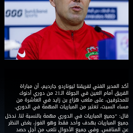
أكد المدير الفني لفريقنا ليوناردو جارديم، أن مباراة
الفريق أمام العين في الجولة الـ21 من دوري أدنوك
للمحترفين، على ملعب هزاع بن زايد في العاشرة من
مساء السبت، تعتبر من المباريات المهمة في الدوري.
قال: “جميع المباريات في الدوري مهمة بالنسبة لنا. ندخل
جميع المباريات بهدف واحد فقط وهو الفوز، بغض النظر
عن المنافس. وفي جميع الأحوال نلعب من أجل حصد