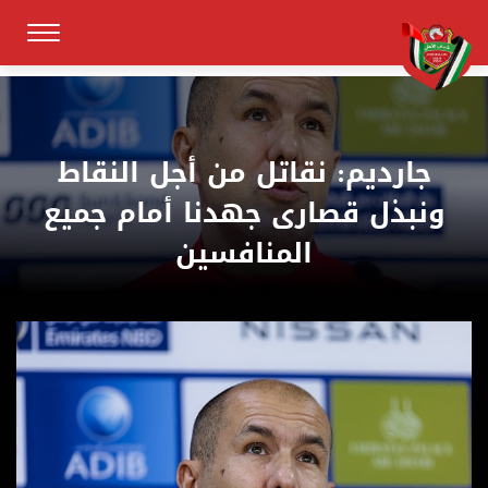
جارديم: نقاتل من أجل النقاط
ونبذل قصارى جهدنا أمام جميع
المنافسين