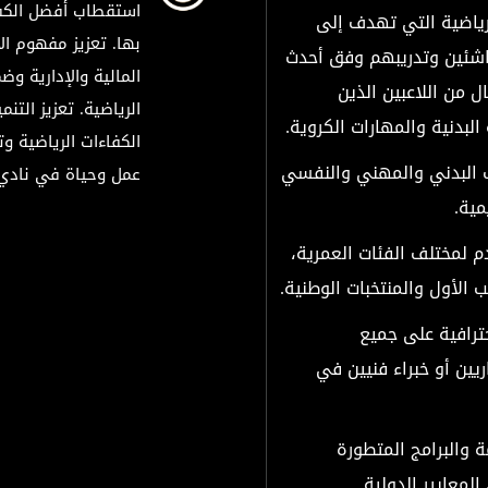
استقطاب أفضل الكفا
لرياضية التي تهدف إلى
سوبر شيلد الإمارات العربية
بها. تعزيز مفهوم الا
المتحدة - قطرات
ناشئين وتدريبهم وفق أحدث
المالية والإدارية وض
ل من اللاعبين الذين
درع التحدي
الرياضية. تعزيز التن
البدنية والمهارات الكروية.
الكفاءات الرياضية و
ب البدني والمهني والنفسي
عمل وحياة في نادي
مية.
 لمختلف الفئات العمرية،
 الأول والمنتخبات الوطنية.
حترافية على جميع
ريين أو خبراء فنيين في
مة والبرامج المتطورة
المعايير الدولية