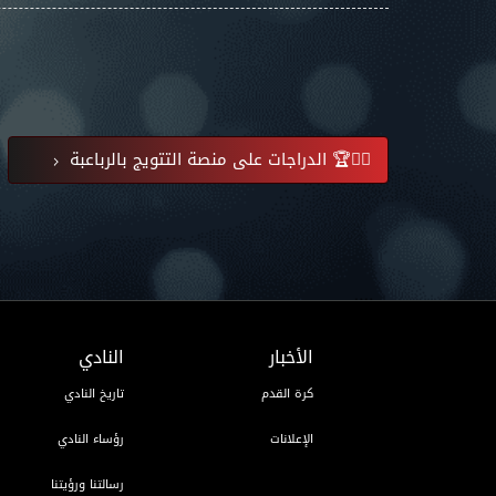
🚴‍♀️🏆 الدراجات على منصة التتويج بالرباعبة
الأخبار
النادي
كرة القدم
تاريخ النادي
الإعلانات
رؤساء النادي
رسالتنا ورؤيتنا