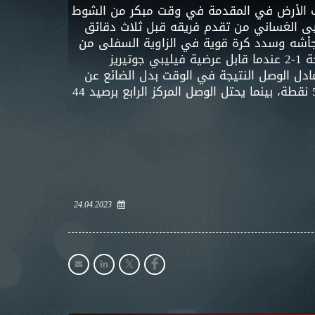
اب الأرض في المقدمة في وقت مبكر من الشوط
ى الغساني من تقدم فريقه قبل ثلاث دقائق
 جأشه وسدد كرة قوية في الزاوية السفلى من
الزاوية السفلى ليختم هجمة مرتدة سريعة، وبعد ثماني دقائق، قلص فابيو دي ليما الفارق للوصل وجعل النتيجة 1-2 عندما قابل عرضية فيليبي جوتيريز
ادل الوصل النتيجة في الوقت بدل الضائع عن
طريق غانم أحمد. وبهذه النتيجة يستمر شباب الأهلي في صدارة جدول ترتيب دوري أدنوك للمحترفين برصيد 51 نقطة، بينما يحتل الوصل المركز الرابع برصيد 44
24.04.2023