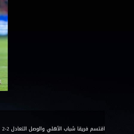
اقتسم فريقا شباب الأهلي والوصل التعادل 2-2 على ملعب راشد في الجولة 24 من دوري أدنوك للمحترفين.