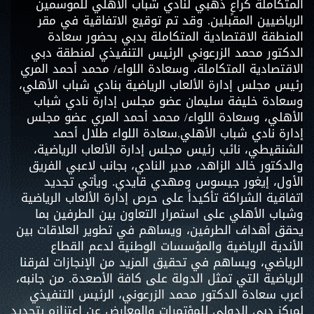
المتكاملة كراعٍ ذهبي لنادي شباب الأهلي للموسمين
الرياضيين المقبلين. وقد تم توقيع الاتفاقية في مقر
المنطقة الاقتصادية المتكاملة بدبي بحضور سعادة
الدكتور محمد الزرعوني الرئيس التنفيذي لمنطقة دبي
الاقتصادية المتكاملة، وسعادة اللواء/ محمد أحمد المري
رئيس مجلس إدارة الألعاب الرياضية بنادي شباب الأهلي،
وسعادة خليفة سليمان عضو مجلس إدارة نادي شباب
الأهلي، وسعادة اللواء/ محمد أحمد المري عضو مجلس
إدارة نادي شباب الأهلي.سعادة اللواء طلال أحمد
الشنقيطي، نائب رئيس مجلس إدارة الألعاب الرياضية،
والدكتور خالد الزاهد، مدير النادي، بجانب لاعبي الفريق
الأول، إيغور جيسوس ومهدي قايدي. ويأتي تجديد
اتفاقية الشراكة تأكيداً على حرص إدارة الألعاب الرياضية
وشباب الأهلي على استمرار التعاون بين الطرفين بما
يحقق أهداف الطرفين، ويساهم في تطوير العلاقات بين
الأندية الرياضية والمؤسسات الوطنية لدعم القطاع
الرياضي، ويساهم في تحقيق المزيد من الإنجازات لفرقنا
الرياضية التي تمثل الدولة على كافة الأصعدة. من جانبه،
أعرب سعادة الدكتور محمد الزرعوني، الرئيس التنفيذي
لمركز دبي الدولي للمؤتمرات والمعارض عن اعتزازه بتجديد