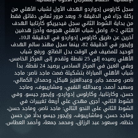
سجل كارلوس إدواردو الهدف الأول لشباب الأهلي من
ركلة جزاء في الدقيقة 9. وبعد مرور ثماني دقائق فقط
من بداية الشوط الثاني سجل فيديريكو كارتابيا الهدف
الثاني 2-0. واصل شباب الأهلي هجومه وأحرز هدفين
آخرين عن طريق كارلوس إدواردو في الدقيقة الـ10،
وإيجور في الدقيقة 82، بينما سجل مهند سالم الهدف
الوحيد للمضيف في الوقت بدل الضائع. ورفع شباب
الأهلي رصيده إلى 25 نقطة وتقدم إلى المركز الخامس،
وبقي العين في المركز السادس برصيد 24 نقطة. بدأ
شباب الأهلي المباراة بتشكيلة ضمت ماجد ناصر: ماجد
ناصر، ومحمد جابر، وعبدالعزيز هيكل، وحمدان الكمالي،
وسعيد أحمد، وعبدالله النقبي، ومشاريبوف، وماجد
حسن، وكارتابيا، وكارلوس إدواردو، وإيجور جيسو. وفي
الشوط الثاني، أجرى مهدي علي أربعة تغييرات في
الشوط الثاني على النحو التالي: ماجد ناصر، وماجد حسن،
وماجد حسن، وماشاريبوف، وإيجور جيسو بدلًا من حسن
حنظه، وسعود عبد الرزاق، ومحمد جمعة، وأحمد العطاس.