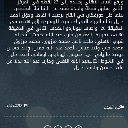
ورفع شباب الأهلي رصيده إلى 23 نقطة في المركز
الثاني بفارق نقطة واحدة فقط عن الشارقة المتصدر،
بينما ظل خورفكان في القاع برصيد 4 نقاط. وحوّل أحمد
خليل ركلة الجزاء التي احتسبت لليوناردو إلى هدف في
الدقيقة 28. وأضاف ليوناردو الهدف الثاني في الدقيقة
80 بعد تمريرة رائعة من حارب عبد الله. ضمت تشكيلة
شباب الأهلي: ماجد ناصر، محمد مرزوق، محمد مرزوق،
محمد جابر، وليد عباس، أحمد عبد الله جميل، وليد حسين،
ديفيد مارياني، عيد خميس، ليوناردو، لوفانور، أحمد خليل.
في الشوط الثانيعبد الإله النقبي وحارب عبد الله بدلا من
وليد حسين وأحمد خليل.
21.12.2019
كرة القدم