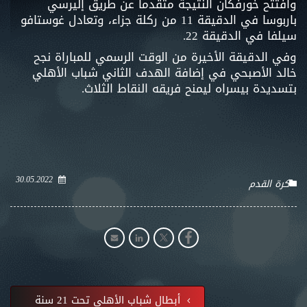
وافتتح خورفكان النتيجة متقدماً عن طريق إليرسي
باربوسا في الدقيقة 11 من ركلة جزاء، وتعادل غوستافو
سيلفا في الدقيقة 22.
وفي الدقيقة الأخيرة من الوقت الرسمي للمباراة نجح
خالد الأصبحي في إضافة الهدف الثاني شباب الأهلي
بتسديدة بيسراه ليمنح فريقه النقاط الثلاث.
30.05.2022
كرة القدم
أبطال شباب الأهلي تحت 21 سنة