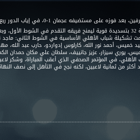
ان 1-0، في إياب الدور ربع النهائي على ملعب راشد بن سعيد.
وسجل مهدي قايدي الهدف الوحيد في الدقيقة 32 بتسديدة قوية ليمنح فريقه التقدم ف
 تشكيلة شباب الأهلي الأساسية في الشوط الثاني: ماجد نا
 عيد خميس، أحمد نور الله، كارلوس إدواردو، حارب عبد الله
خميس، يوري سيزار، عزيز جانييف، سلطان علي مكان حمدان ال
الأهلي، في المؤتمر الصحفي الذي أعقب المباراة، وشكر لاعبي
د أكثر من ثمانية لاعبين، لكنه نجح في التأهل إلى نصف النهائ