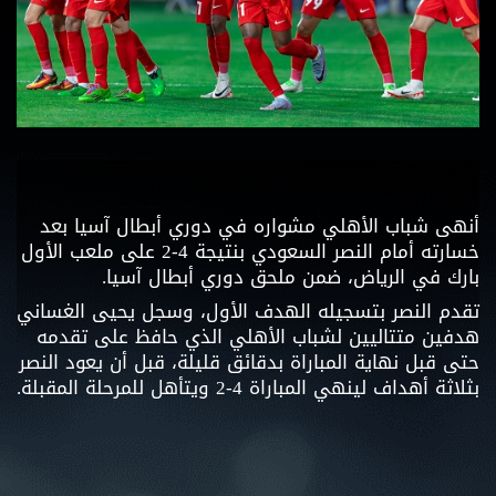
أنهى شباب الأهلي مشواره في دوري أبطال آسيا بعد
خسارته أمام النصر السعودي بنتيجة 4-2 على ملعب الأول
بارك في الرياض، ضمن ملحق دوري أبطال آسيا.
تقدم النصر بتسجيله الهدف الأول، وسجل يحيى الغساني
هدفين متتاليين لشباب الأهلي الذي حافظ على تقدمه
حتى قبل نهاية المباراة بدقائق قليلة، قبل أن يعود النصر
بثلاثة أهداف لينهي المباراة 4-2 ويتأهل للمرحلة المقبلة.