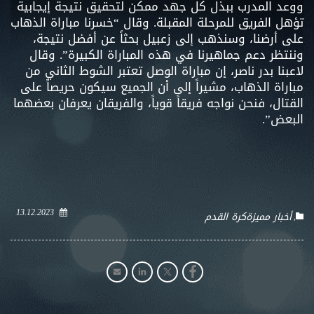
ووعد المدرب ببذل كل جهد ممكن لتحقيق نتيجة إيجابية
تؤهل الفريق للمرحلة المقبلة. وقال “خسرنا مباراة الذهاب
على أرضنا، وسنذهب إلى زعبيل بحثاً عن أفضل نتيجة،
وننتظر دعم جماهيرنا في هذه المباراة الكبيرة”. وقال
لاعبنا بدر ناصر، إن مباراة الوصل تعتبر الشوط الثاني من
مباراة الذهاب، مشيراً إلى أن الجميع سيكون حريصاً على
القتال، فنحن نواجه فريقاً قوياً، والفريقان يعرفان بعضهما
البعض”.
13.12.2023
أخبار مميزة
كرة القدم