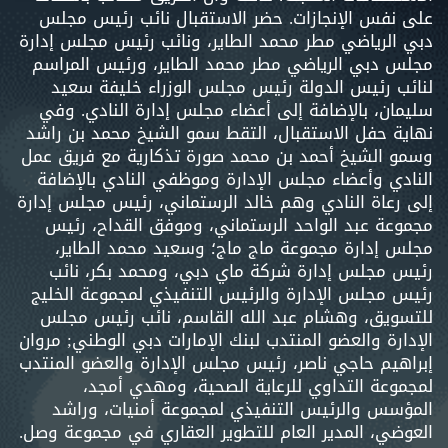
على نفس الإنجازات. حضر الاستقبال نائب رئيس مجلس
دبي الرياضي مطر محمد الطاير، ونائب رئيس مجلس إدارة
مجلس دبي الرياضي مطر محمد الطاير، ورئيس المراسم
لنائب رئيس الدولة رئيس مجلس الوزراء خليفة سعيد
سليمان، بالإضافة إلى أعضاء مجلس إدارة النادي. وفي
نهاية حفل الاستقبال، التقط سمو الشيخ محمد بن راشد
وسمو الشيخ أحمد بن محمد صورة تذكارية مع فريق عمل
النادي وأعضاء مجلس الإدارة وموظفي النادي بالإضافة
إلى رعاة النادي وهم خالد الرستماني، رئيس مجلس إدارة
مجموعة عبد الواحد الرستماني، وموفق القداح، رئيس
مجلس إدارة مجموعة ماج ماج؛ وسعيد محمد الطاير،
رئيس مجلس إدارة شركة ماي دبي، ومحمد بكر، نائب
رئيس مجلس الإدارة والرئيس التنفيذي لمجموعة الخليج
للتسويق، وهشام عبد الله القاسم، نائب رئيس مجلس
الإدارة والعضو المنتدب لبنك الإمارات دبي الوطني; مروان
إبراهيم حاجي ناصر، رئيس مجلس الإدارة والعضو المنتدب
لمجموعة التداوي للرعاية الصحية، ومهدي أمجد،
المؤسس والرئيس التنفيذي لمجموعة أمنيات، وراشد
العوضي، المدير العام للتطوير العقاري في مجموعة وصل.