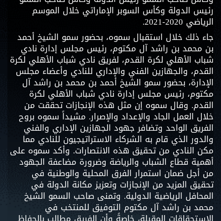
رئيس الدولة وكأس السوبر الإماراتي خلال الموسم
الرياضي 2020-2021.
جاء ذلك خلال استقبال سموه، بحضور سمو الشيخ أحمد
بن محمد بن راشد آل مكتوم، رئيس مجلس إدارة نادي
شباب الأهلي لكرة القدم، لفريق نادي شباب الأهلي لكرة
القدم، والجهازين الفني والإداري للنادي وأعضاء مجلس
الإدارة، بحضور سمو الشيخ أحمد بن محمد بن راشد آل
مكتوم، رئيس مجلس إدارة نادي شباب الأهلي لكرة
القدم. وقال سموه إن مثل هذه الإنجازات تحققت من
خلال العمل الجاد والإعداد والإصرار. مشيداً سموه بروح
الفريق الواحد وتضافر جهود الجهازين الإداري والفني
والدور الذي قام به الشركاء الاستراتيجيون للنادي مما
مكن النادي من تحقيق هذه الانتصارات. وأكد سموه على
أهمية قطاع الشباب والرياضة وضرورة مضاعفة الجهود
من أجل ضمان استمرار الفرق المحلية والوطنية في
تحقيق المزيد من الإنجازات وتعزيز مكانة الدولة في
المحافل الرياضية الدولية. وتمنى صاحب السمو الشيخ
محمد بن راشد آل مكتوم التوفيق للمنتخب في
الاستحقاقات المقبلة، خاصةً وأن الفريق مطالب بالحفاظ