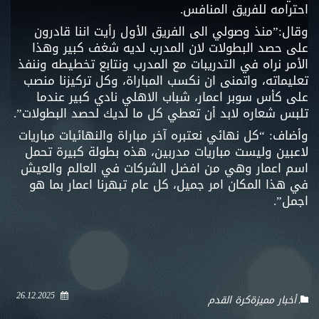
احترامه للفريق المنافس.
وقال:”منذ وصولي الى الفريق الأول رأيت اننا قادرون
على حصد البطولات لان المدرب لديه شغف كبير وهذا
الأمر نراه في التدريبات مع المدرب ونتابع تخطيطه وننفذ
تعليماته، واتمنى ان نكسب المباراة، وكل تركيزنا منصب
على كأس سوبر اعمار، شباب الاهلي نادي كبير عندما
تلبس شعاره لابد أن تعطي كل ما لديك لحصد البطولات”.
وأضاف: “كل نهائي نعتبره آخر مباراة والنهائيات مباريات
لاعبين وليست مباريات مدربين، هذه بطولة كبيرة تحمل
اسم اعمار وهي من افضل الشركات في العالم والعيش
في هذا المكان امر جميل، كل عام تبهرنا اعمار بما هو
اجمل”.
26.12.2025
أخبار مميزة
كرة القدم