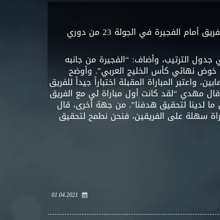
عقد المدير الفني لفريقنا مهدي علي برفقة لاعب الفريق يحيى الغساني المؤتمر الصحفي الذي يسبق مباراة الفريق أمام الفجيرة في الجولة 23 من دوري
 جدول الترتيب، وأضاف: “الفجيرة من جانبه
بل خوض نهائي كأس الخليج العربي”. وأوضح
واعتبر المباراة المقبلة اختباراً جيداً للفريق
قال مهدي “لقد كانت أول مباراة لي مع الفريق
ل ما لدينا لتحقيق هدفنا”. من جهة أخرى، قال
راة سهلة على الفريقين، فنحن نطمح لتحقيق
01.04.2021