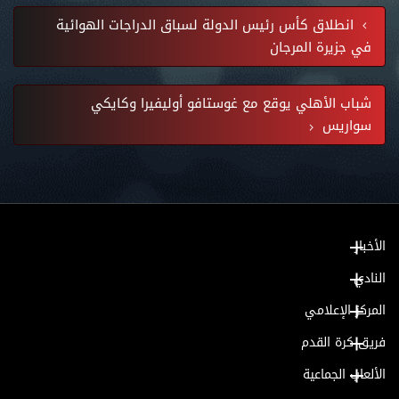
انطلاق كأس رئيس الدولة لسباق الدراجات الهوائية
في جزيرة المرجان
شباب الأهلي يوقع مع غوستافو أوليفيرا وكايكي
سواريس
الأخبار
النادي
المركز الإعلامي
فريق كرة القدم
الألعاب الجماعية