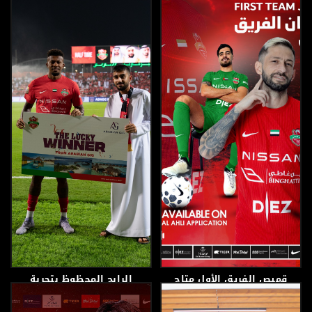
البريدية
31 ديسمبر، 2025
26 ديسمبر، 2025
قميص الفريق الأول متاح
الرابح المحظوظ بتجربة
الآن للشراء
العيش في جزر المالديف
لمدة أربعة ايام