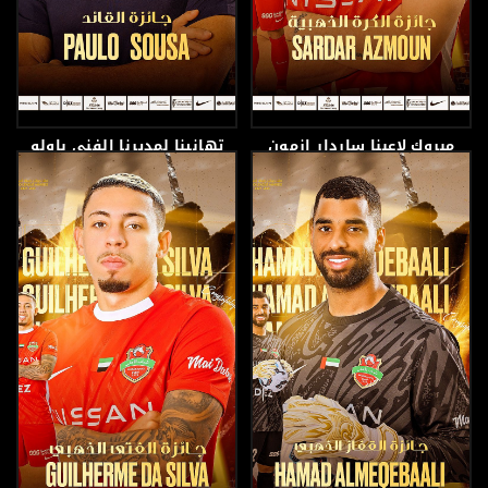
مبروك لاعبنا ساردار ازمون
تهانينا لمديرنا الفني باولو
سوزا
9 أغسطس، 2025
9 أغسطس، 2025