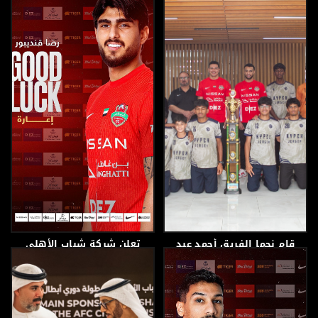
13 ديسمبر، 2025
30 أكتوبر، 2025
قام نجما الفريق أحمد عبد
تعلن شركة شباب الأهلي
الله جميل وريكلمي
لكرة القدم عن انتقال
هيرنانديز روشا بزيارة
اللاعب رضا قنديبور
مدرسة جيمس أور أون في
دبي
28 أكتوبر، 2025
1 أكتوبر، 2025