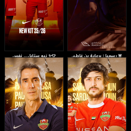
‏🚨 رسميا | برعاية بن غاطي
👕✨ نيو ستايل… نفس
القابضة
الشغف!
18 أغسطس، 2025
15 أغسطس، 2025