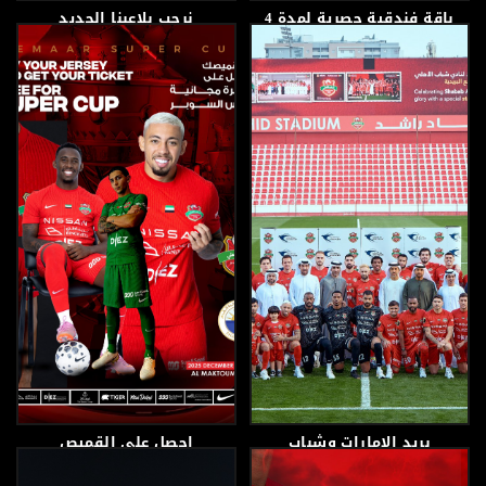
باقة فندقية حصرية لمدة 4
نرحب بلاعبنا الجديد
أيام إلى أذربيجان
المهاجم جواو مارسيلو
14 يناير، 2026
5 يناير، 2026
بريد الإمارات وشباب
احصل على القميص
الأهلي يوثقان رباعية
الرسمي لنادي شباب
المجد بمجموعة من الطوابع
الأهلي من متجر الجماهير