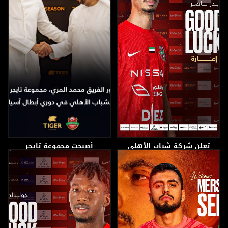
تعلن شركة شباب الأهلي
أصبحت مجموعة تايجر
لكرة القدم عن انتقال
الرائدة في مجال التطوير
اللاعب بدر ناصر
العقاري الراعي الحصري
لنادي شباب الأهلي في
بطولة دوري أبطال آسيا
النخبة
18 سبتمبر، 2025
13 سبتمبر، 2025