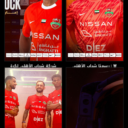
🚨 | رسميًا شباب الأهلي
شركة شباب الأهلي لكرة
يتعاقد مع الإيراني ميرساد
القدم توافق على إعارة
سيفي
اللاعب دريسا كواليبالي
إلى نادي دبا
28 أغسطس، 2025
28 أغسطس، 2025