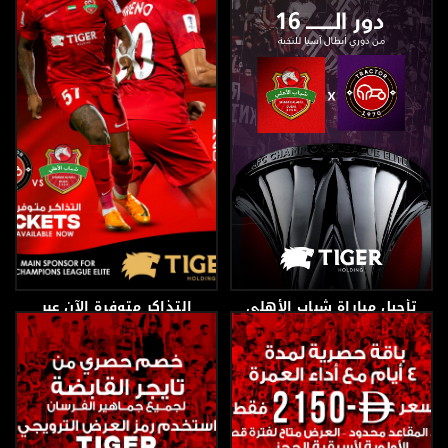
تأجيل مباراة شباب الأهلي
التذاكر متوفرة الآن عبر
وتراكتور الإيراني في
الموقع الإلكتروني
ذهاب دور الستة عشر من
بطولة دوري أبطال آسيا
للنخبة
1 مارس، 2026
26 فبراير، 2026