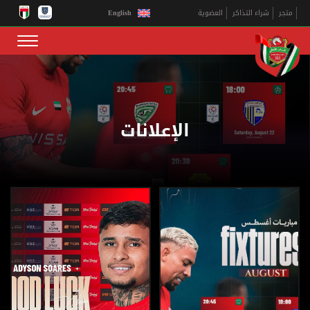
English
متجر
شراء التذاكر
العضوية
الإعلانات