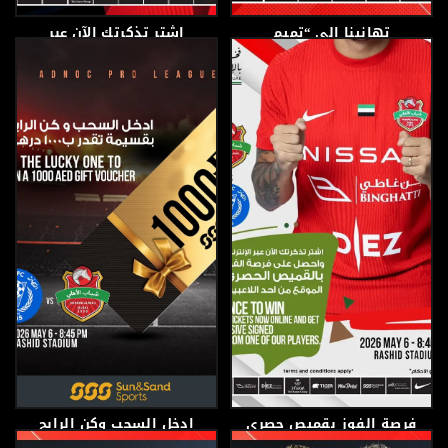
تهانينا إلى “تميم
اشترِ تذكرتك الآن عبر
القحطاني”
الإنترنت وادخل السحب
7 مايو، 2026
5 مايو، 2026
فرصة الفوز بقميص حصري
ادخل السحب وكن الرابح
موقع من أحد لاعبينا
بقسيمة بقيمة 1000 درهم