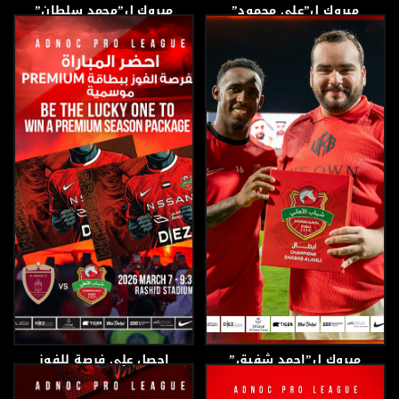
مبروك ل”علي محمود”
مبروك ل”محمد سلطان”
12 مارس، 2026
12 مارس، 2026
مبروك ل”احمد شفيق”
احصل على فرصة للفوز
ببطاقة PREMIUM
الموسمية