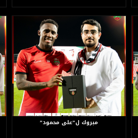
مبروك ل”علي محمود”