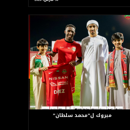
مبروك ل”محمد سلطان”