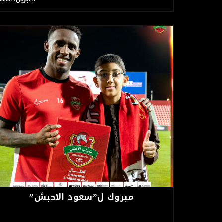
مبروك ل”سعود الاحبش”