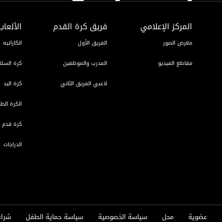
وني لرابطة المحت
كأس السوبر إعمار
المركز الإعلامي
فريق كرة القدم
الألعاب
سوبر شيلد الإمارات العربية
المتحدة - قطرات
معرض الصور
الفريق الأول
الكاراتيه
الاماراتية
درع التحدي
مقاطع الفيديو
المدرب والموظفين
كرة السلة
لاعبي الفريق الثاني
كرة اليد
الكرة الطا
كرة قدم ا
الدراجات
عضوية
محل
سياسة الخصوصية
سياسة حماية الطفل
شراء