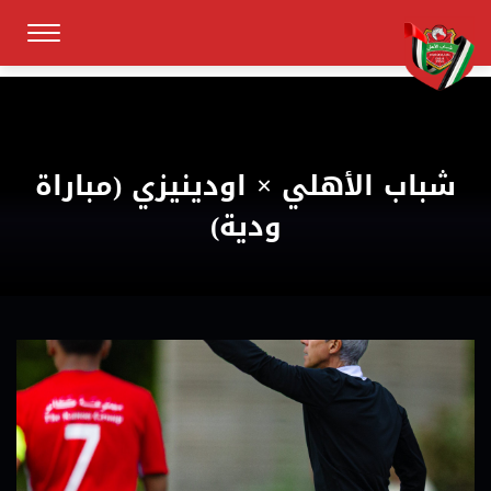
شباب الأهلي × اودينيزي (مباراة
ودية)