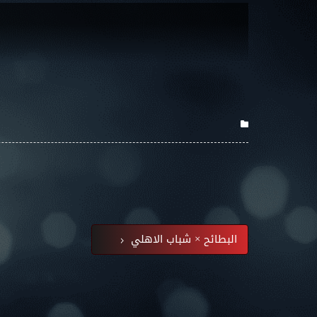
البطائح × شباب الاهلي