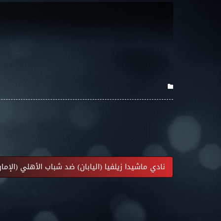
نادي ماشيدا زيلفيا (اليابان) ضد شباب الأهلي (الإما