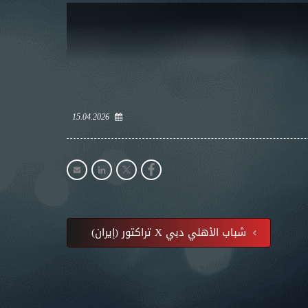
15.04.2026
شباب الأهلي دبي X تراكتور (إيران)