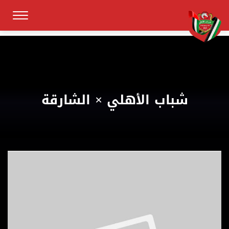
شباب الأهلي × الشارقة