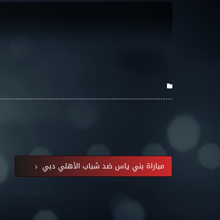
مباراة بني ياس ضد شباب الأهلي دبي