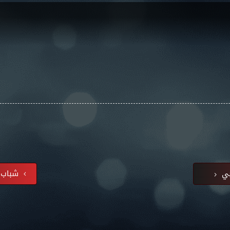
بي
شباب ا