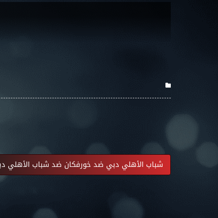
شباب الأهلي دبي ضد خورفكان ضد شباب الأهلي د