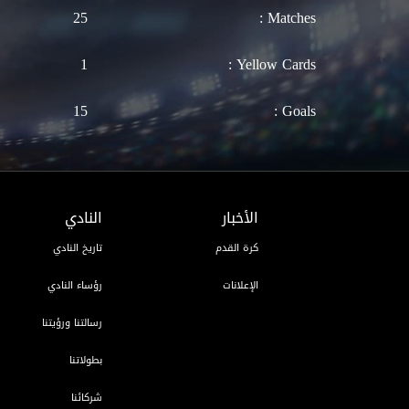
25
Matches :
1
Yellow Cards :
15
Goals :
الأخبار
النادي
كرة القدم
تاريخ النادي
الإعلانات
رؤساء النادي
رسالتنا ورؤيتنا
بطولاتنا
شركائنا