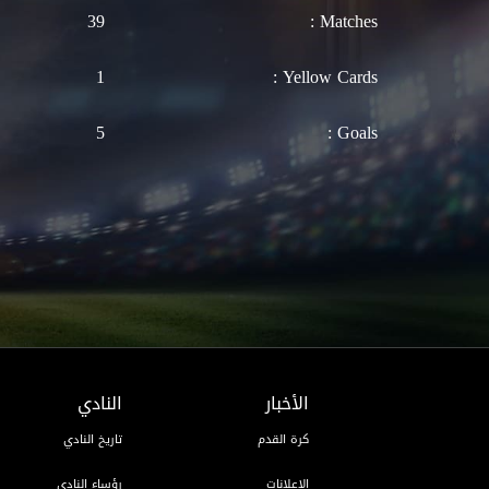
39
Matches :
1
Yellow Cards :
5
Goals :
الأخبار
النادي
كرة القدم
تاريخ النادي
الإعلانات
رؤساء النادي