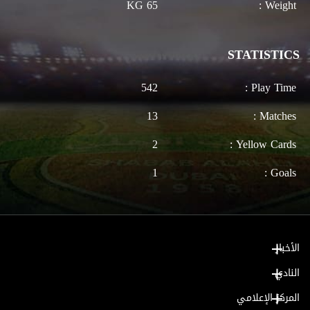
65 KG
Weight :
STATISTICS
542
Play Time :
13
Matches :
2
Yellow Cards :
1
Goals :
الأخبار
النادي
المركز الإعلامي