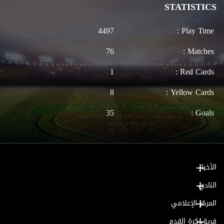
STATISTICS
4497
Play Time :
76
Matches :
1
Red Cards :
8
Yellow Cards :
35
Goals :
الأخبار
النادي
المركز الإعلامي
فريق كرة القدم