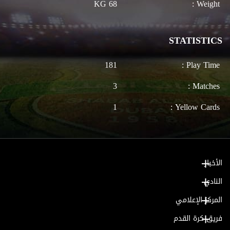
68 KG
Weight :
STATISTICS
181
Play Time :
3
Matches :
1
Yellow Cards :
الأخبار
النادي
المركز الإعلامي
فريق كرة القدم