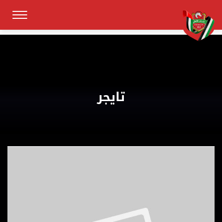
تايجر