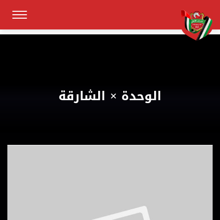
الوحدة × الشارقة