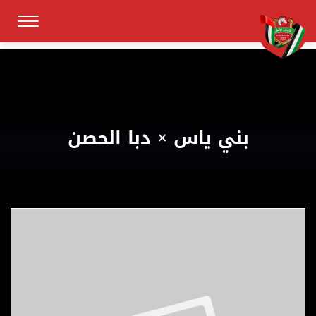
بني ياس × دبا الحصن