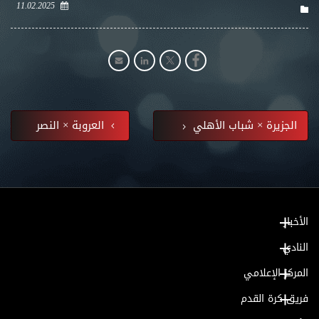
11.02.2025
الجزيرة × شباب الأهلي
العروبة × النصر
الأخبار
النادي
المركز الإعلامي
فريق كرة القدم