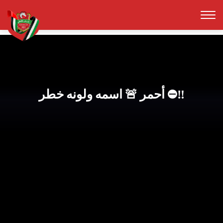
أحمر 🚨 اسمه ولونه خطر ⛔️‼️