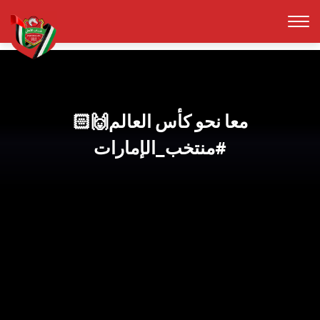
معا نحو كأس العالم🙌🏻
#منتخب_الإمارات