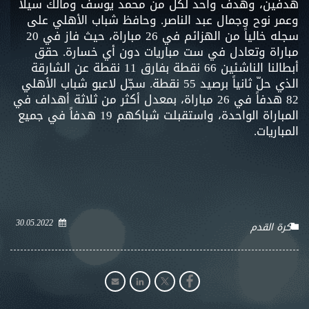
هدفين، وهدف واحد لكل من محمد يوسف ومالك سيلا
وعمر نوح وجمال عبد الناصر. وحافظ شباب الأهلي على
سجله خالياً من الهزائم في 26 مباراة، حيث فاز في 20
مباراة وتعادل في ست مباريات دون أي خسارة. حقق
أبطالنا الناشئين 66 نقطة بفارق 11 نقطة عن الشارقة
الذي حلّ ثانياً برصيد 55 نقطة. سجّل لاعبو شباب الأهلي
82 هدفاً في 26 مباراة، بمعدل أكثر من ثلاثة أهداف في
المباراة الواحدة، واستقبلت شباكهم 19 هدفاً في جميع
المباريات.
30.05.2022
كرة القدم