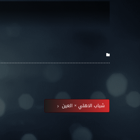
شباب الاهلي × العين