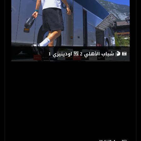
‏🎬| شباب الأهلي 2 🆚 اودينيزي 1