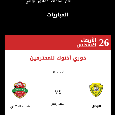
أيام
ساعات
دقائق
ثواني
المباريات
26
الأربعاء
اغسطس
دوري أدنوك للمحترفين
8:30 م
VS
استاد زعبيل
الوصل
شباب الأهلي