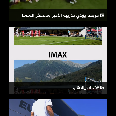
فريقنا يؤدي تدريبه الأخير بمعسكر النمسا
استعداداً لمواجهة ماينز الألماني غداً في
ختام تجاربه الإعدادية