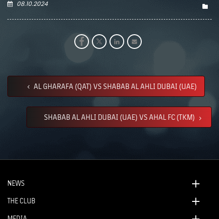
08.10.2024
AL GHARAFA (QAT) VS SHABAB AL AHLI DUBAI (UAE)
SHABAB AL AHLI DUBAI (UAE) VS AHAL FC (TKM)
NEWS
THE CLUB
MEDIA