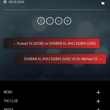
08.10.2024
Kuwait SC (KUW) vs SHABAB AL AHLI DUBAI (UAE)
SHABAB AL AHLI DUBAI (UAE) VS Al-Wehdat SC
NEWS
THE CLUB
MEDIA