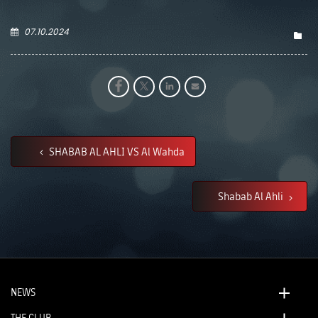
07.10.2024
SHABAB AL AHLI VS Al Wahda
Shabab Al Ahli
NEWS
THE CLUB